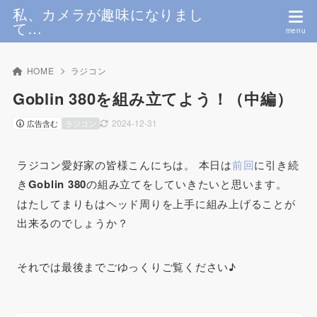
私、カメラが趣味になりまし
て…
HOME
ラジコン
Goblin 380を組み立てよう！（中編）
2024-12-31
広告含む
ラジコン
ラジコン愛好家の皆様こんにちは。 本日は
前回
に引き続
き
Goblin 380
の組み立てをしていきたいと思います。
はたして
まりも
はヘッド周りを上手に組み上げることが
出来るのでしょうか？
それでは最後までごゆっくりご覧ください♪