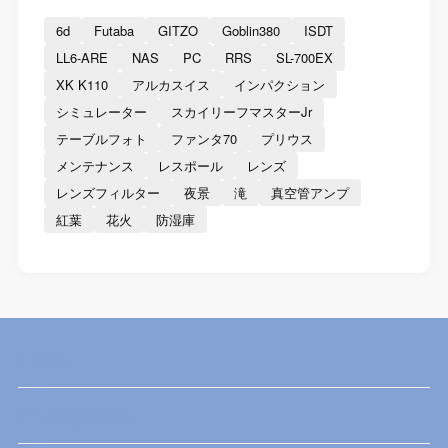
6d
Futaba
GITZO
Goblin380
ISDT
LL6-ARE
NAS
PC
RRS
SL-700EX
XK K110
アルカスイス
インパクション
シミュレーター
スカイリーフマスターJr
テーブルフォト
ファンタ70
プリウス
メンテナンス
レスポール
レンズ
レンズフィルター
夜景
滝
真空管アンプ
紅葉
花火
防湿庫
Home
PrivacyPolicy