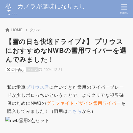
私、カメラが趣味になりまし
て…
HOME
クルマ
【雪の日も快適ドライブ♪】 プリウス
におすすめなNWBの雪用ワイパーを選
んでみました！
2024-12-31
広告含む
クルマ
私の愛車
プリウス君
に付いてきた雪用のワイパーブレー
ドが少しボロっちいということで、よりクリアな視界確
保のためにNWBの
グラファイトデザイン雪用ワイパー
を
購入してみました！（雨用は
こちら
から）